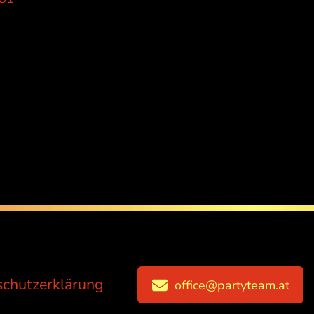
chutzerklärung
office@partyteam.at